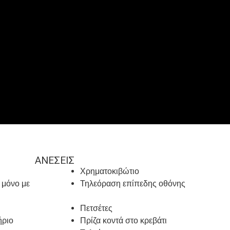
ΑΝΈΣΕΙΣ
Χρηματοκιβώτιο
 μόνο με
Τηλεόραση επίπεδης οθόνης
Πετσέτες
ήριο
Πρίζα κοντά στο κρεβάτι