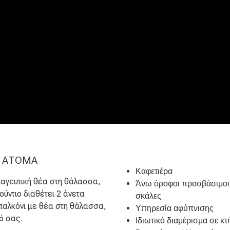
 ΆΤΟΜΑ
Καφετιέρα
 μαγευτική θέα στη θάλασσα,
Άνω όροφοι προσβάσιμοι
ύντιο διαθέτει 2 άνετα
σκάλες
μπαλκόνι με θέα στη θάλασσα,
Υπηρεσία αφύπνισης
ό σας.
Ιδιωτικό διαμέρισμα σε κτ