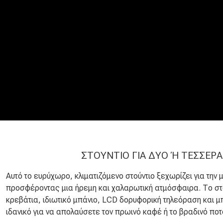
ΣΤΟΎΝΤΙΟ ΓΙΑ ΔΎΟ Ή ΤΈΣΣΕΡΑ
Αυτό το ευρύχωρο, κλιματιζόμενο στούντιο ξεχωρίζει για την
προσφέροντας μια ήρεμη και χαλαρωτική ατμόσφαιρα. Το στο
κρεβάτια, ιδιωτικό μπάνιο, LCD δορυφορική τηλεόραση και 
ιδανικό για να απολαύσετε τον πρωινό καφέ ή το βραδινό ποτ