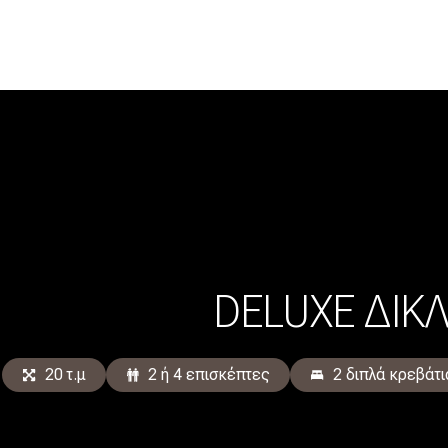
DELUXE ΔΊΚ
20 τ.μ
2 ή 4 επισκέπτες
2 διπλά κρεβάτι